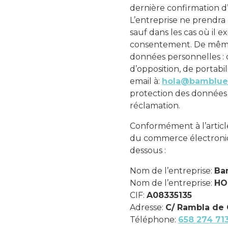
dernière confirmation d’
L’entreprise ne prendra 
sauf dans les cas où il e
consentement. De même, n
données personnelles : dr
d’opposition, de portab
email à:
hola@bamblue
protection des données
réclamation.
Conformément à l’article 
du commerce électroniq
dessous :
Nom de l’entreprise:
Ba
Nom de l’entreprise:
HO
CIF:
A08335135
Adresse:
C/ Rambla de 
Téléphone:
658 274 71