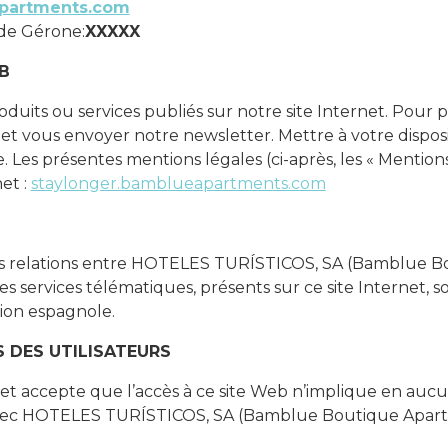
partments.com
de Gérone:
XXXXX
B
oduits ou services publiés sur notre site Internet. Pour 
 et vous envoyer notre newsletter. Mettre à votre dispo
e. Les présentes mentions légales (ci-après, les « Mention
net :
staylonger.bamblueapartments.com
es relations entre HOTELES TURÍSTICOS, SA (Bamblue 
ses services télématiques, présents sur ce site Internet, s
ction espagnole.
S DES UTILISATEURS
é et accepte que l’accès à ce site Web n’implique en auc
vec HOTELES TURÍSTICOS, SA (Bamblue Boutique Apartm