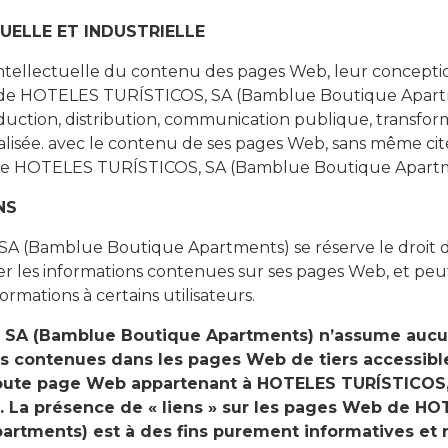
UELLE ET INDUSTRIELLE
 intellectuelle du contenu des pages Web, leur concepti
é de HOTELES TURÍSTICOS, SA (Bamblue Boutique Apartm
uction, distribution, communication publique, transfor
éalisée. avec le contenu de ses pages Web, sans même cite
 de HOTELES TURÍSTICOS, SA (Bamblue Boutique Apartm
NS
 (Bamblue Boutique Apartments) se réserve le droit de
r les informations contenues sur ses pages Web, et pe
formations à certains utilisateurs.
SA (Bamblue Boutique Apartments) n’assume aucun
s contenues dans les pages Web de tiers accessibles
e toute page Web appartenant à HOTELES TURÍSTICOS
. La présence de « liens » sur les pages Web de H
rtments) est à des fins purement informatives et 