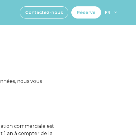
Contactez-nous
Réserve
FR
onnées, nous vous
lation commerciale est
t 1 an à compter de la