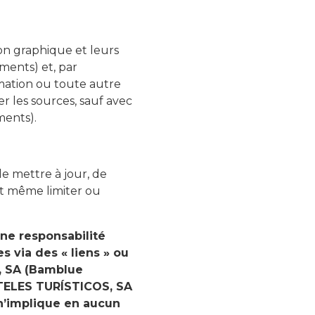
on graphique et leurs
ents) et, par
mation ou toute autre
r les sources, sauf avec
ents).
 mettre à jour, de
ut même limiter ou
e responsabilité
 via des « liens » ou
, SA (Bamblue
OTELES TURÍSTICOS, SA
n’implique en aucun